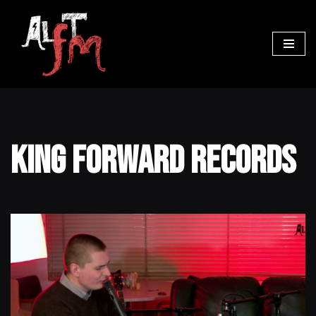
Ga
naar
de
inhoud
King Forward Records