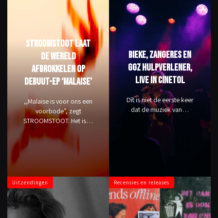
STROOMSTOOT laat
Bieke, zangeres en
de wereld
GGZ hulpverlener,
afbrokkelen op
live in Cinetol
debuut-EP ‘Malaise’
Dit is niet de eerste keer
,,Malaise is voor ons een
dat de muziek van…
voorbode”, zegt
STROOMSTOOT. Het is…
Uitzendingen
Recensies en releases