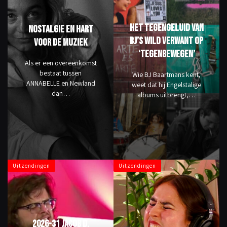
Het tegengeluid van
Nostalgie en hart
BJ’s Wild Verwant op
voor de muziek
‘Tegenbewegen’
Als er een overeenkomst
bestaat tussen
Wie BJ Baartmans kent,
ANNABELLE en Newland
weet dat hij Engelstalige
dan…
albums uitbrengt,…
Uitzendingen
Uitzendingen
2026-31 Jacob D.