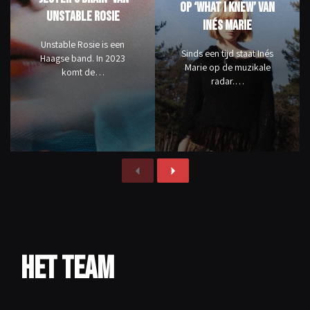
op ‘What I Knew’ van
Unstable Rosie
Inés Marie
Unstable Rosie is een
Sinds een tijd staat Inés
Haagse band. In 2023
Marie op de muzikale
komt de…
radar.…
Het team