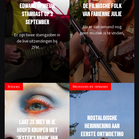
Edward opnieuw
De filmische folk
stamgast op 3
van Fabienne Julie
september
Als er van iemand nog
geen muziek is te vinden,
Er zijn twee stamgasten in
…
de live uitzendingen bij
ZFM…
Nieuws
Recensies en releases
Nostalgische
Laat ze niet in je
herinnering aan
hoofd kruipen met
eerste ontmoeting
‘Jester’s Brain’ van