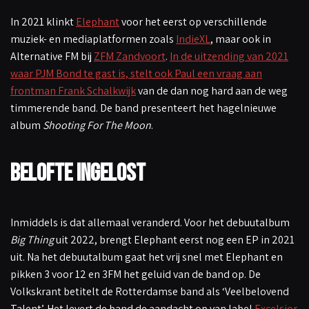
In 2021 klinkt
Elephant
voor het eerst op verschillende
muziek- en mediaplatformen zoals
IndieXL
, maar ook in
Alternative FM bij
ZFM Zandvoort
.
In de uitzending van 2021
waar PJM Bond te gast is, stelt ook Paul een vraag aan
frontman Frank Schalkwijk
van de dan nog hard aan de weg
timmerende band. De band presenteert het hagelnieuwe
album
Shooting For The Moon
.
Belofte ingelost
Inmiddels is dat allemaal veranderd. Voor het debuutalbum
Big Thing
uit 2022, brengt Elephant eerst nog een EP in 2021
uit. Na het debuutalbum gaat het vrij snel met Elephant en
pikken 3 voor 12 en 3FM het geluid van de band op. De
Volkskrant betitelt de Rotterdamse band als ‘Veelbelovend
Talent’. Het levert de band de aandacht op van label
Excelsior
.