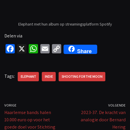
Elephant met hun album op streamingsplatform Spotify
Delen via
Fa
X
W
E
C
Share
ce
h
m
o
b
at
ail
p
o
sA
y
Tags:
ELEPHANT
INDIE
SHOOTING FOR THE MOON
o
p
Li
k
p
n
k
VORIGE
VOLGENDE
Haarlemse bands halen
2023-37. De kracht van
10.000 euro op voor het
analogie door Bernard
goede doel voor Stichting
Hering