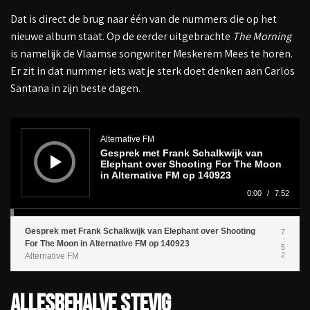
Dat is direct de brug naar één van de nummers die op het
nieuwe album staat. Op de eerder uitgebrachte
The Morning
is namelijk de Vlaamse songwriter Meskerem Mees te horen.
Er zit in dat nummer iets wat je sterk doet denken aan Carlos
Santana in zijn beste dagen.
A
u
d
Alternative FM
i
Gesprek met Frank Schalkwijk van
o
s
Elephant over Shooting For The Moon
p
in Alternative FM op 140923
e
l
0:00
/
7:52
e
r
Gesprek met Frank Schalkwijk van Elephant over Shooting
7
:
For The Moon in Alternative FM op 140923
5
2
Alternative FM
Allesbehalve stevig