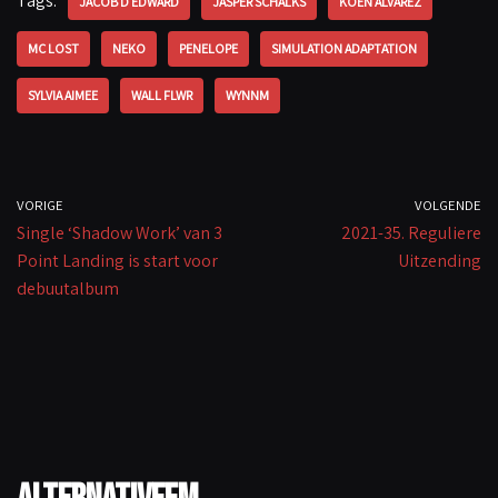
o
sA
y
Tags:
JACOB D EDWARD
JASPER SCHALKS
KOEN ALVAREZ
o
p
Li
MC LOST
NEKO
PENELOPE
SIMULATION ADAPTATION
k
p
n
k
SYLVIA AIMEE
WALL FLWR
WYNNM
VORIGE
VOLGENDE
Single ‘Shadow Work’ van 3
2021-35. Reguliere
Point Landing is start voor
Uitzending
debuutalbum