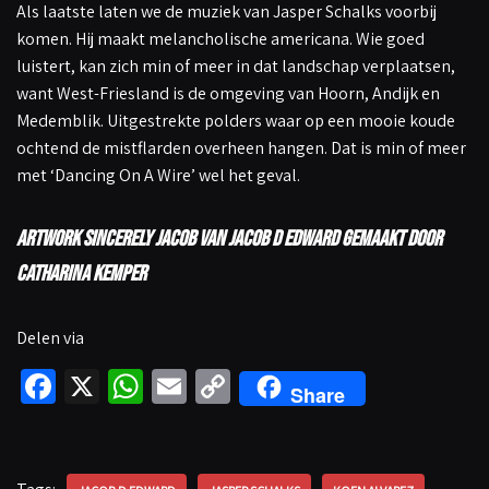
Als laatste laten we de muziek van Jasper Schalks voorbij
komen. Hij maakt melancholische americana. Wie goed
luistert, kan zich min of meer in dat landschap verplaatsen,
want West-Friesland is de omgeving van Hoorn, Andijk en
Medemblik. Uitgestrekte polders waar op een mooie koude
ochtend de mistflarden overheen hangen. Dat is min of meer
met ‘Dancing On A Wire’ wel het geval.
Artwork Sincerely Jacob van Jacob D Edward gemaakt door
Catharina Kemper
Delen via
Fa
X
W
E
C
Share
ce
h
m
o
b
at
ail
p