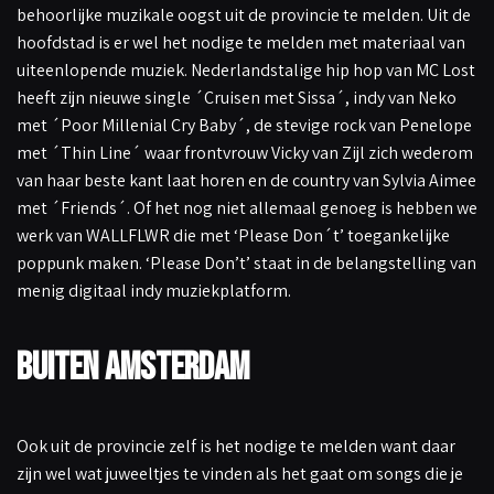
behoorlijke muzikale oogst uit de provincie te melden. Uit de
hoofdstad is er wel het nodige te melden met materiaal van
uiteenlopende muziek. Nederlandstalige hip hop van MC Lost
heeft zijn nieuwe single ´Cruisen met Sissa´, indy van Neko
met ´Poor Millenial Cry Baby´, de stevige rock van Penelope
met ´Thin Line´ waar frontvrouw Vicky van Zijl zich wederom
van haar beste kant laat horen en de country van Sylvia Aimee
met ´Friends´. Of het nog niet allemaal genoeg is hebben we
werk van WALLFLWR die met ‘Please Don´t’ toegankelijke
poppunk maken. ‘Please Don’t’ staat in de belangstelling van
menig digitaal indy muziekplatform.
Buiten Amsterdam
Ook uit de provincie zelf is het nodige te melden want daar
zijn wel wat juweeltjes te vinden als het gaat om songs die je