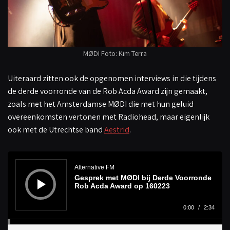
MØDI Foto: Kim Terra
Uiteraard zitten ook de opgenomen interviews in die tijdens
de derde voorronde van de Rob Acda Award zijn gemaakt,
zoals met het Amsterdamse MØDI die met hun geluid
overeenkomsten vertonen met Radiohead, maar eigenlijk
ook met de Utrechtse band
Aestrid
.
A
u
d
Alternative FM
i
Gesprek met MØDI bij Derde Voorronde
o
s
Rob Acda Award op 160223
p
e
l
0:00
/
2:34
e
r