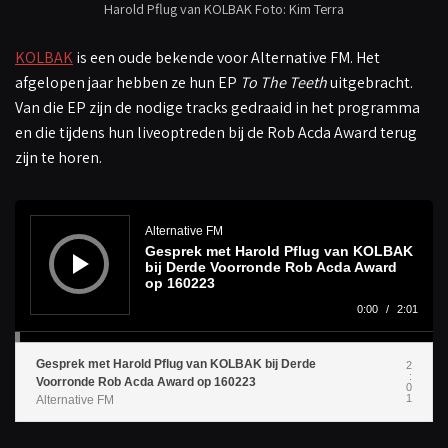
Harold Pflug van KOLBAK Foto: Kim Terra
KOLBAK
is een oude bekende voor Alternative FM. Het
afgelopen jaar hebben ze hun EP
To The Teeth
uitgebracht.
Van die EP zijn de nodige tracks gedraaid in het programma
en die tijdens hun liveoptreden bij de Rob Acda Award terug
zijn te horen.
A
u
d
Alternative FM
i
Gesprek met Harold Pflug van KOLBAK
o
s
bij Derde Voorronde Rob Acda Award
p
op 160223
e
l
0:00
/
2:01
e
r
Gesprek met Harold Pflug van KOLBAK bij Derde
2
:
Voorronde Rob Acda Award op 160223
0
1
Alternative FM