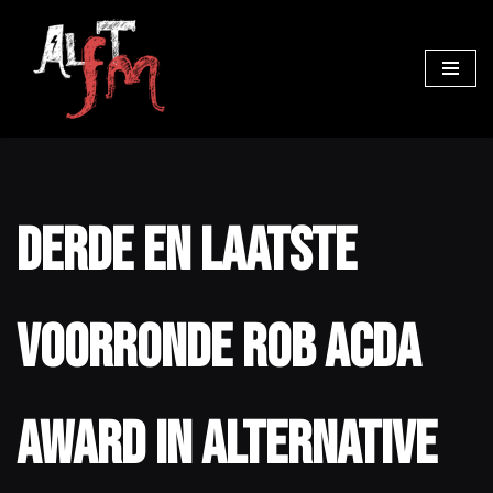
Ga
naar
de
inhoud
Derde en laatste
voorronde Rob Acda
Award in Alternative