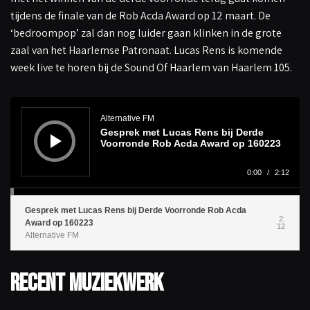
tijdens de finale van de Rob Acda Award op 12 maart. De
‘bedroompop’ zal dan nog luider gaan klinken in de grote
zaal van het Haarlemse Patronaat. Lucas Rens is komende
week live te horen bij de Sound Of Haarlem van Haarlem 105.
A
u
d
Alternative FM
i
Gesprek met Lucas Rens bij Derde
o
s
Voorronde Rob Acda Award op 160223
p
e
l
0:00
/
2:12
e
r
Gesprek met Lucas Rens bij Derde Voorronde Rob Acda
2:
Award op 160223
12
Alternative FM
Recent muziekwerk