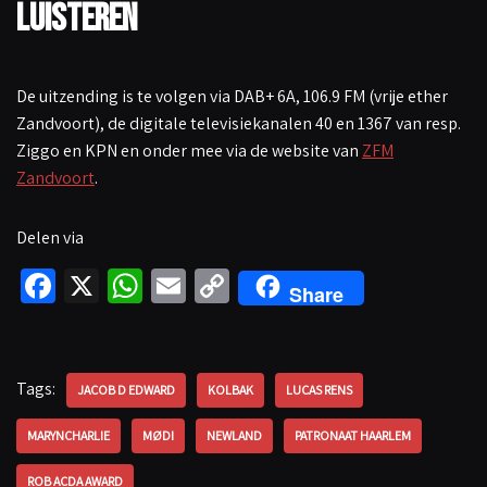
Luisteren
De uitzending is te volgen via DAB+ 6A, 106.9 FM (vrije ether
Zandvoort), de digitale televisiekanalen 40 en 1367 van resp.
Ziggo en KPN en onder mee via de website van
ZFM
Zandvoort
.
Delen via
Fa
X
W
E
C
Share
ce
h
m
o
b
at
ail
p
o
sA
y
Tags:
JACOB D EDWARD
KOLBAK
LUCAS RENS
o
p
Li
MARYNCHARLIE
MØDI
NEWLAND
PATRONAAT HAARLEM
k
p
n
ROB ACDA AWARD