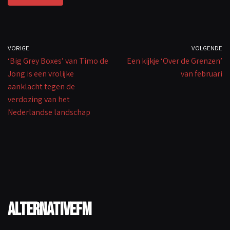
k
VORIGE
VOLGENDE
‘Big Grey Boxes’ van Timo de
Een kijkje ‘Over de Grenzen’
Jong is een vrolijke
van februari
aanklacht tegen de
verdozing van het
Nederlandse landschap
AlternativeFM