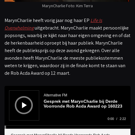
MarynCharlie Foto: Kim Terra
MarynCharlie heeft vorig jaar nog haar EP
Life Is
Overwhelming
uitgebracht. MarynCharlie maakt persoonlijke
popsongs, waarbij ze kijkt naar haar eigen omgeving en of dat
de herkenbaarheid oproept bij haar publiek. MarynCharlie
heeft de publieksprijs op deze avond gekregen. Over alle
avonden heeft MarynCharlie de meeste publieksstemmen
weten te krijgen, waardoor zij in de finale komt te staan van
de Rob Acda Award op 12 maart.
A
u
d
Alternative FM
i
Gesprek met MarynCharlie bij Derde
o
s
Voorronde Rob Acda Award op 160223
p
e
l
0:00
/
2:22
e
r