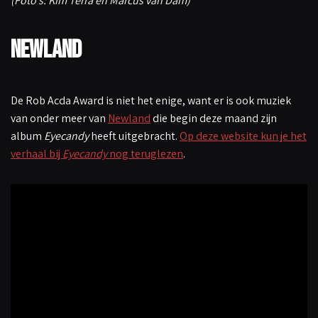
(Foto’s: Kim Terra en Marcus van Dam)
Newland
De Rob Acda Award is niet het enige, want er is ook muziek
van onder meer van
Newland
die begin deze maand zijn
album
Eyecandy
heeft uitgebracht.
Op deze website kun je het
verhaal bij
Eyecandy
nog teruglezen
.