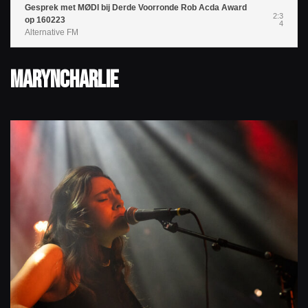
Gesprek met MØDI bij Derde Voorronde Rob Acda Award
2:3
op 160223
4
Alternative FM
MarynCharlie