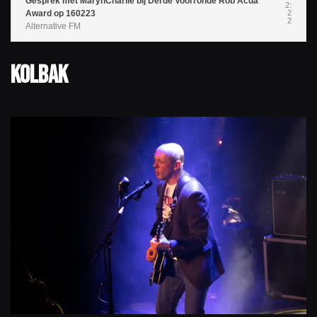
Gesprek met MarynCharlie bij Derde Voorronde Rob Acda
2:
Award op 160223
2
2
Alternative FM
KOLBAK