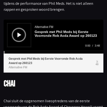
tijdens de performance van Phil Meds. Het is niet alleen
rappen en gesproken woord brengen.
A
u
d
Alternative FM
i
Gesprek met Phil Meds bij Eerste
o
s
Voorronde Rob Acda Award op 260123
p
e
l
0:00
/
3:48
e
r
Gesprek met Phil Meds bij Eerste Voorronde Rob Acda
3:
Award op 260123
48
Alternative FM
Chai
Chai sluit de opgenomen liveoptredens van de eerste
voorronde van de Rob Acda Award af. Cheyenne Howell vormt