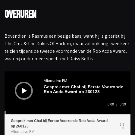
Overuren
Bovendien is Rasmus een bezige baas, want hij is gitarist bij
The Cruz & The Dukes Of Harlem, maar zal ook nog twee keer
te zien tijdens de tweede voorronde van de Rob Acda Award,
waar hij onder meer speelt met Daisy Bellis.
A
u
d
Alternative FM
i
Gesprek met Chai bij Eerste Voorronde
o
s
Rob Acda Award op 260123
p
e
l
0:00
/
3:39
e
r
Gesprek met Chai bij Eerste Voorronde Rob Acda Award
3:3
op 260123
9
Alternative FM