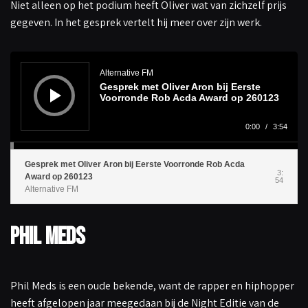
Niet alleen op het podium heeft Oliver wat van zichzelf prijs
gegeven. In het gesprek vertelt hij meer over zijn werk.
A
u
d
Alternative FM
i
Gesprek met Oliver Aron bij Eerste
o
s
Voorronde Rob Acda Award op 260123
p
e
l
0:00
/
3:54
e
r
Gesprek met Oliver Aron bij Eerste Voorronde Rob Acda
3:
Award op 260123
54
Alternative FM
Phil Meds
Phil Meds is een oude bekende, want de rapper en hiphopper
heeft afgelopen jaar meegedaan bij de Night Editie van de