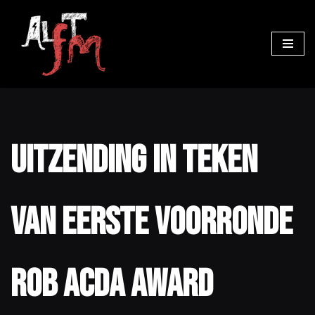
Ga
naar
de
inhoud
Uitzending in teken
van eerste voorronde
Rob Acda Award