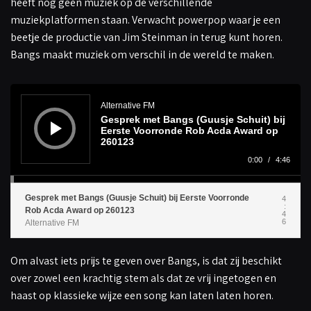
heeft nog geen muziek op de verschillende
muziekplatformen staan. Verwacht powerpop waar je een
beetje de productie van Jim Steinman in terug kunt horen.
Bangs maakt muziek om verschil in de wereld te maken.
A
u
d
Alternative FM
i
Gesprek met Bangs (Guusje Schuit) bij
o
s
Eerste Voorronde Rob Acda Award op
p
260123
e
l
0:00
/
4:46
e
r
Gesprek met Bangs (Guusje Schuit) bij Eerste Voorronde
4
:
Rob Acda Award op 260123
4
6
Alternative FM
Om alvast iets prijs te geven over Bangs, is dat zij beschikt
over zowel een krachtig stem als dat ze vrij ingetogen en
haast op klassieke wijze een song kan laten laten horen.