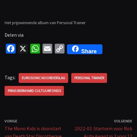
Het prijswinnende album van Personal Trainer
Delen via
Fa
X
W
E
C
Share
ce
h
m
o
b
at
ail
p
o
sA
y
Tags:
EUROSONIC NOORDERSLAG
PERSONAL TRAINER
o
p
Li
PRINS BERNHARD CULTUURFONDS
k
p
n
k
VORIGE
VOLGENDE
The Mono Kids is doorstart
2022-03. Startsein voor Rob
van Death Star Discotheque
Acda Award in 3 voor 12