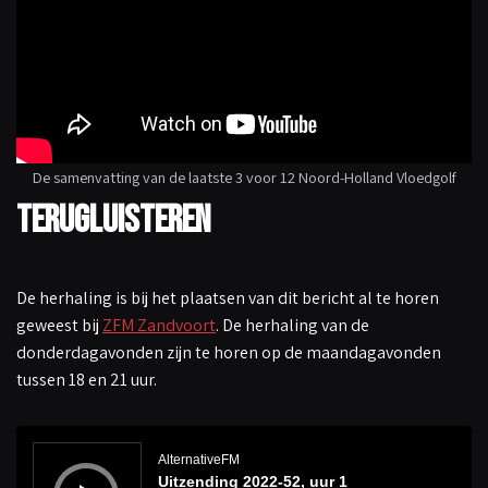
De samenvatting van de laatste 3 voor 12 Noord-Holland Vloedgolf
Terugluisteren
De herhaling is bij het plaatsen van dit bericht al te horen
geweest bij
ZFM Zandvoort
. De herhaling van de
donderdagavonden zijn te horen op de maandagavonden
tussen 18 en 21 uur.
A
u
d
AlternativeFM
i
Uitzending 2022-52, uur 1
o