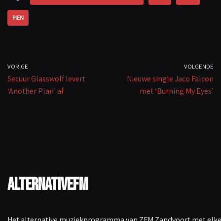
o
p
Li
PIEN
k
p
n
k
VORIGE
VOLGENDE
Secuur Glasswolf levert
Nieuwe single Jaco Falcon
‘Another Plan’ af
met ‘Burning My Eyes’
AlternativeFM
Het alternative muziekprogramma van ZFM Zandvoort met elke 