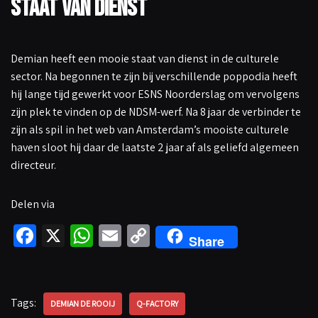
Staat van Dienst
Demian heeft een mooie staat van dienst in de culturele
sector. Na begonnen te zijn bij verschillende poppodia heeft
hij lange tijd gewerkt voor ESNS Noorderslag om vervolgens
zijn plek te vinden op de NDSM-werf. Na 8 jaar de verbinder te
zijn als spil in het web van Amsterdam’s mooiste culturele
haven sloot hij daar de laatste 2 jaar af als geliefd algemeen
directeur.
Delen via
Fa
X
W
E
C
Share
ce
h
m
o
b
at
ail
p
o
sA
y
Tags:
DEMIAN DE ROOIJ
Q-FACTORY