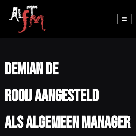
Ga
naar
de
inhoud
Demian de
Rooij aangesteld
als algemeen manager