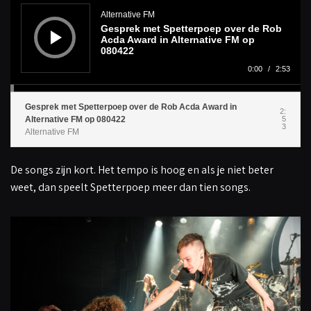
u
d
Alternative FM
i
Gesprek met Spetterpoep over de Rob
o
s
Acda Award in Alternative FM op
p
080422
e
l
0:00
/
2:53
e
r
Gesprek met Spetterpoep over de Rob Acda Award in
2:
Alternative FM op 080422
5
3
Alternative FM
De songs zijn kort. Het tempo is hoog en als je niet beter
weet, dan speelt Spetterpoep meer dan tien songs.