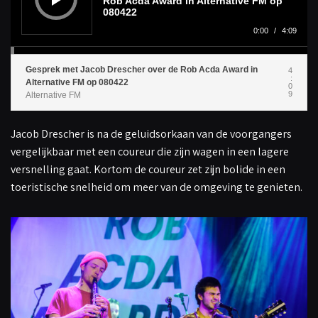
Rob Acda Award in Alternative FM op
p
080422
e
l
0:00
/
4:09
e
r
Gesprek met Jacob Drescher over de Rob Acda Award in
4
:
Alternative FM op 080422
0
9
Alternative FM
Jacob Drescher is na de geluidsorkaan van de voorgangers
vergelijkbaar met een coureur die zijn wagen in een lagere
versnelling gaat. Kortom de coureur zet zijn bolide in een
toeristische snelheid om meer van de omgeving te genieten.