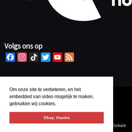
Volgs ons op
Fa
In
Ti
T
Yo
Fe
ce
st
kT
wi
u
e
b
ag
o
tt
Tu
d
o
ra
k
er
b
Om onze site te verbeteren, en het
o
m
e
embedded van video mogelijk te maken,
k
C
gebruiken wij cookies.
h
Okay, thanks
a
AlternativeFM
is een programma geproduceerd bij de lokale