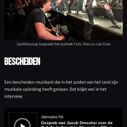
Spetterpoep bespeelt het publiek Foto: Marcus van Dam
Bescheiden
Een bescheiden muzikant die in het zuiden van het land zijn
muzikale opleiding heeft gedaan. Dat blijkt wel in het
interview.
A
u
d
Alternative FM
i
Gesprek met Jacob Drescher over de
o
s