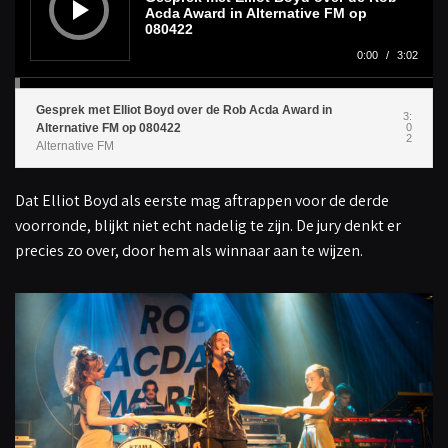
s
Acda Award in Alternative FM op
p
080422
e
l
0:00
/
3:02
e
r
Gesprek met Elliot Boyd over de Rob Acda Award in
3:
Alternative FM op 080422
0
2
Alternative FM
Dat Elliot Boyd als eerste mag aftrappen voor de derde
voorronde, blijkt niet echt nadelig te zijn. De jury denkt er
precies zo over, door hem als winnaar aan te wijzen.