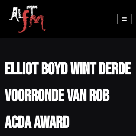
Ga
naar
de
inhoud
Elliot Boyd wint Derde
Voorronde van Rob
Acda Award