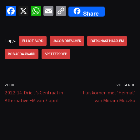
Fa
X
W
E
C
Share
ce
h
m
o
b
at
ail
p
o
sA
y
Tags:
ELLIOT BOYD
JACOB DRESCHER
PATRONAAT HAARLEM
o
p
Li
ROB ACDA AWARD
SPETTERPOEP
k
p
n
k
VORIGE
VOLGENDE
2022-14. Drie J’s Centraal in
Thuiskomen met ‘Heimat’
Alternative FM van 7 april
van Miriam Moczko