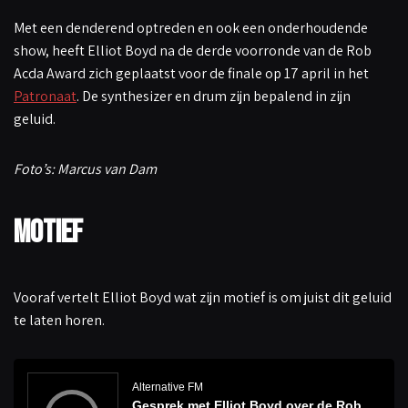
Met een denderend optreden en ook een onderhoudende
show, heeft Elliot Boyd na de derde voorronde van de Rob
Acda Award zich geplaatst voor de finale op 17 april in het
Patronaat
. De synthesizer en drum zijn bepalend in zijn
geluid.
Foto’s: Marcus van Dam
Motief
Vooraf vertelt Elliot Boyd wat zijn motief is om juist dit geluid
te laten horen.
A
u
d
Alternative FM
i
Gesprek met Elliot Boyd over de Rob
o