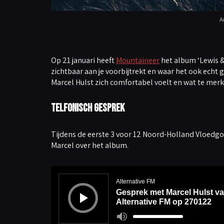
A
Op 21 januari heeft
Mountaineer
het album ‘Lewis &
zichtbaar aan je voorbijtrekt en waar het ook echt 
Marcel Hulst zich comfortabel voelt en wat te merk
Telfonisch gesprek
Tijdens de eerste 3 voor 12 Noord-Holland Vloedgolf 
Marcel over het album.
A
u
d
Alternative FM
i
Gesprek met Marcel Hulst va
o
s
Alternative FM op 270122
p
e
G
l
e
e