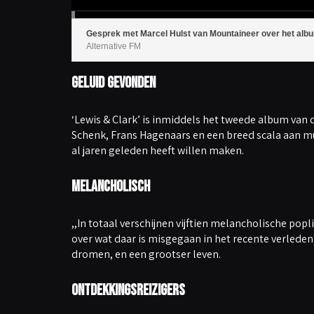
b
r
r
u
i
Gesprek met Marcel Hulst van Mountaineer over het albu
k
O
Alternative FM
m
h
o
Geluid gevonden
o
g
/
O
m
‘Lewis & Clark’ is inmiddels het tweede album v
l
a
Schenk, Frans Hagenaars en een breed scala aan mu
a
g
al jaren geleden heeft willen maken.
p
i
j
l
Melancholisch
t
o
e
t
,,In totaal verschijnen vijftien melancholische pop
s
e
over wat daar is misgegaan in het recente verleden
n
o
dromen, en een grootser leven.
m
h
e
t
Ontdekkingsreizigers
v
o
l