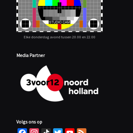
Elke donderdag avond tussen 20.00 en 22.00
Media Partner
Volgs ons op
Fa
In
Ti
T
Yo
Fe