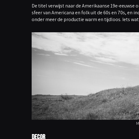
u
m
De titel verwijst naar de Amerikaanse 19e-eeuwse 
e
t
sfeer van Americana en folk uit de 60s en 70s, en i
e
onder meer de productie warm en tijdloos. Iets wat 
v
e
r
h
o
g
e
n
o
f
t
e
v
e
r
l
a
g
e
n
.
M
Decor