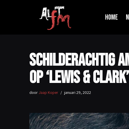
Ga
Home
N
naar
de
inhoud
Schilderachtig 
op ‘Lewis & Clark
door
Jaap Koper
januari 29, 2022