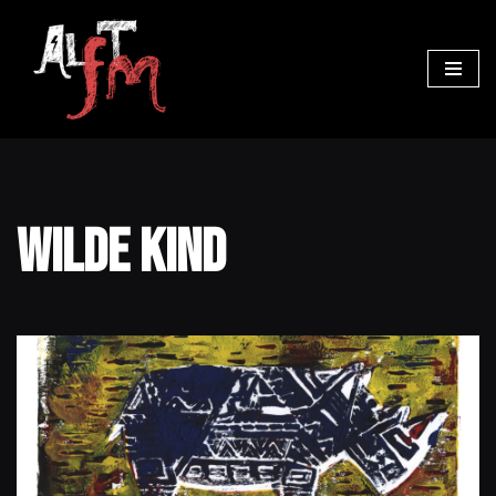
Ga
naar
de
inhoud
Wilde Kind