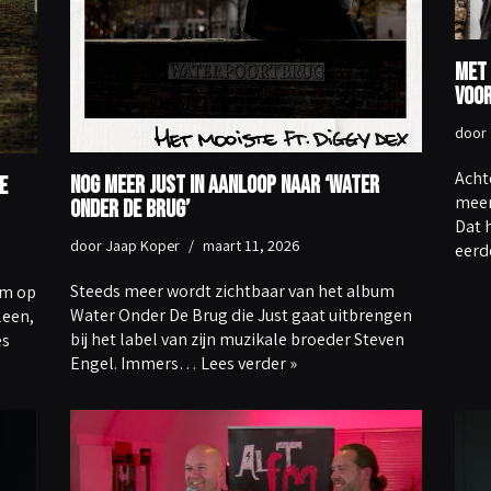
Met 
voor
door
Achte
Nog meer Just in aanloop naar ‘Water
e
meer
Onder De Brug’
Dat h
door
Jaap Koper
maart 11, 2026
eer
Steeds meer wordt zichtbaar van het album
um op
Water Onder De Brug die Just gaat uitbrengen
leen,
bij het label van zijn muzikale broeder Steven
es
Engel. Immers…
Lees verder »