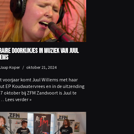
raire doorkijkjes in muziek van Juul
lems
Jaap Koper
oktober 21, 2024
et voorjaar komt Juul Willems met haar
ut EP Koudwatervrees en in de uitzending
17 oktober bij ZFM Zandvoort is Juul te
t…
Lees verder »