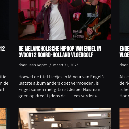
12
De melancholische hiphop van Engel in
Enge
3voor12 Noord-Holland Vloedgolf
Vloe
door
Jaap Koper
maart 31, 2025
door
itie
Hoewel de titel Liedjes In Mineur van Engel’s
Als 
in de
laatste album anders doet vermoeden, is
de N
rt.
Engel samen met gitarist Jesper Huisman
is h
goed op dreef tijdens de…
Lees verder »
Hoo