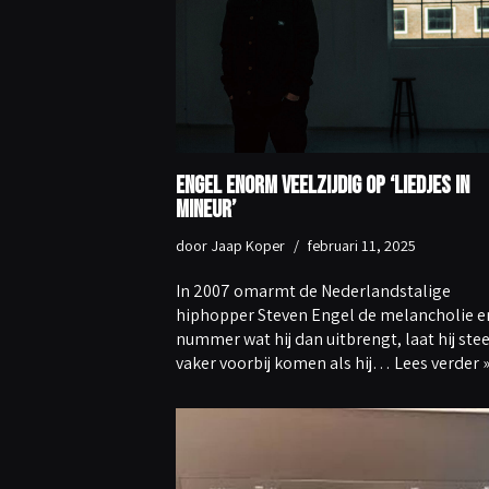
Engel enorm veelzijdig op ‘Liedjes In
Mineur’
door
Jaap Koper
februari 11, 2025
In 2007 omarmt de Nederlandstalige
hiphopper Steven Engel de melancholie e
nummer wat hij dan uitbrengt, laat hij ste
vaker voorbij komen als hij…
Lees verder 