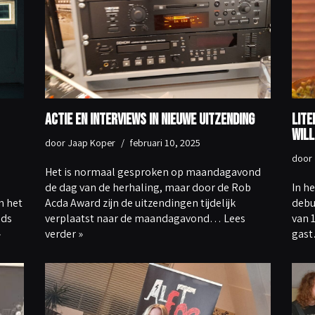
Actie en interviews in nieuwe uitzending
Lite
Wil
door
Jaap Koper
februari 10, 2025
door
Het is normaal gesproken op maandagavond
de dag van de herhaling, maar door de Rob
In h
n het
Acda Award zijn de uitzendingen tijdelijk
debu
eds
verplaatst naar de maandagavond…
Lees
van 
»
verder »
gas