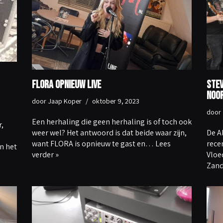
FLORA opnieuw live
Stev
Noo
door
Jaap Koper
oktober 9, 2023
door
Een herhaling die geen herhaling is of toch ook
,
weer wel? Het antwoord is dat beide waar zijn,
De A
want FLORA is opnieuw te gast en…
Lees
rece
n het
verder »
Vloe
Zand