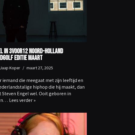
l in 3voor12 Noord-Holland
dgolf editie maart
Jaap Koper
maart 27, 2025
er iemand die meegaat met zijn leeftijd en
ederlandstalige hiphop die hij maakt, dan
et Steven Engel wel. Ooit geboren in
rn…
Lees verder »