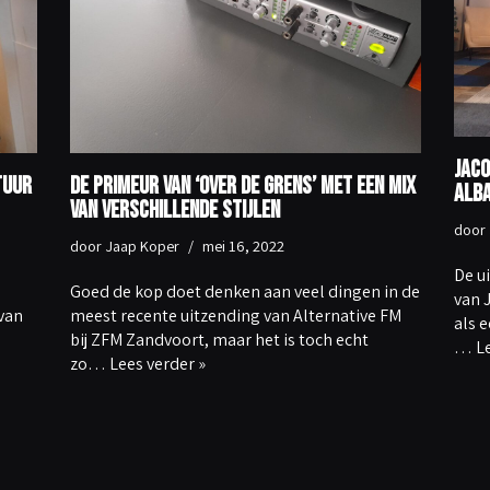
Jaco
tuur
De primeur van ‘Over De Grens’ met een mix
Alba
van verschillende stijlen
door
door
Jaap Koper
mei 16, 2022
De u
Goed de kop doet denken aan veel dingen in de
van 
van
meest recente uitzending van Alternative FM
als e
bij ZFM Zandvoort, maar het is toch echt
…
L
zo…
Lees verder »