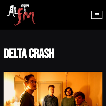
Ga
naar
de
inhoud
Delta Crash