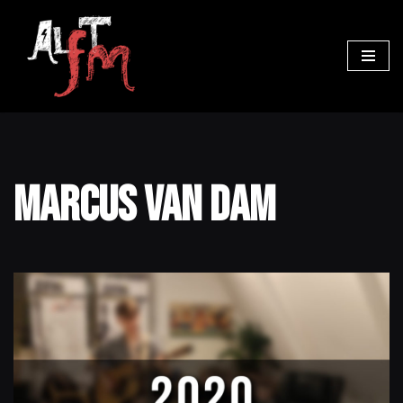
Ga
naar
de
inhoud
Marcus van Dam