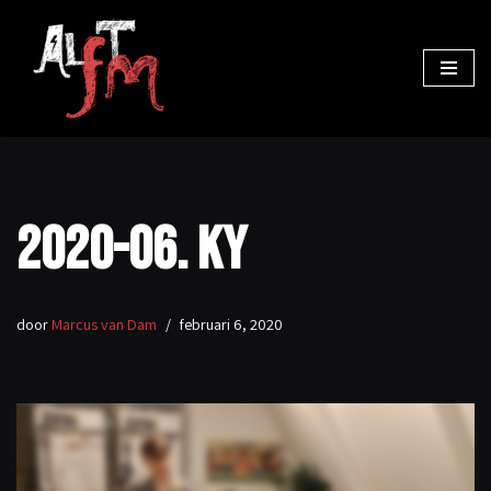
Ga
naar
de
inhoud
2020-06. KY
door
Marcus van Dam
februari 6, 2020