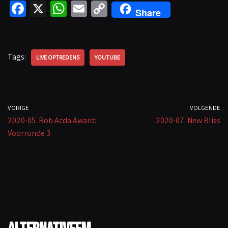
Fa
X
W
E
C
Share
ce
h
m
o
b
at
ail
p
o
sA
y
Tags:
LIVE OPTREDENS
YOUTUBE
o
p
Li
k
p
n
k
VORIGE
VOLGENDE
2020-05. Rob Acda Award:
2020-07. New Bliss
Voorronde 3