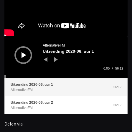
A
u
d
AlternativeFM
i
Uitzending 2020-06, uur 1
o
s
p
e
l
0:00
/
56:12
e
r
Uitzending 2020-06, uur 1
56:12
AlternativeFM
Uitzending 2020-06, uur 2
56:12
AlternativeFM
Delen via