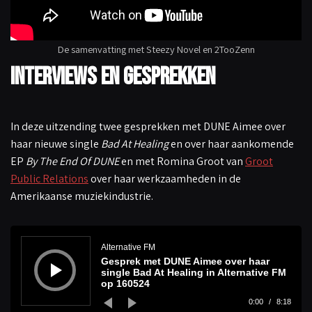
De samenvatting met Steezy Novel en 2TooZenn
Interviews en gesprekken
In deze uitzending twee gesprekken met DUNE Aimee over
haar nieuwe single
Bad At Healing
en over haar aankomende
EP
By The End Of DUNE
en met Romina Groot van
Groot
Public Relations
over haar werkzaamheden in de
Amerikaanse muziekindustrie.
A
u
d
Alternative FM
i
Gesprek met DUNE Aimee over haar
o
s
single Bad At Healing in Alternative FM
p
op 160524
e
l
0:00
/
8:18
e