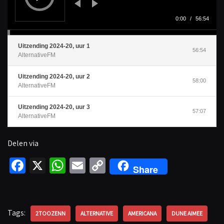
p
e
l
0:00
/
56:54
e
r
Uitzending 2024-20, uur 1
56:54
AlternativeFM
Uitzending 2024-20, uur 2
58:00
AlternativeFM
Uitzending 2024-20, uur 3
57:07
AlternativeFM
Delen via
Fa
X
W
E
C
Share
ce
h
m
o
b
at
ail
p
o
sA
y
Tags:
2TOOZENN
ALTERNATIVE
AMERICANA
DUNE AIMEE