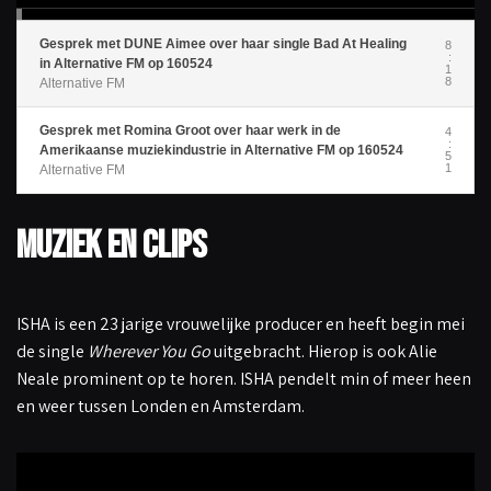
r
Gesprek met DUNE Aimee over haar single Bad At Healing
8
:
in Alternative FM op 160524
1
8
Alternative FM
Gesprek met Romina Groot over haar werk in de
4
:
Amerikaanse muziekindustrie in Alternative FM op 160524
5
1
Alternative FM
Muziek en clips
ISHA is een 23 jarige vrouwelijke producer en heeft begin mei
de single
Wherever You Go
uitgebracht. Hierop is ook Alie
Neale prominent op te horen. ISHA pendelt min of meer heen
en weer tussen Londen en Amsterdam.