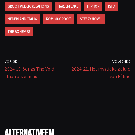
o
p
Li
GROOT PUBLIC RELATIONS
HARLEM LAKE
HIPHOP
ISHA
k
p
n
k
NEDERLANDSTALIG
ROMINA GROOT
STEEZY NOVEL
THE BOHEMES
VORIGE
VOLGENDE
2024-19. Songs The Void
2024-21. Het mystieke geluid
staan als een huis
van Féline
AlternativeFM