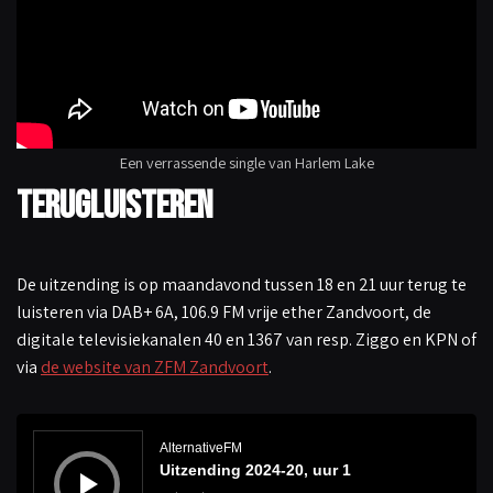
Een verrassende single van Harlem Lake
Terugluisteren
De uitzending is op maandavond tussen 18 en 21 uur terug te
luisteren via DAB+ 6A, 106.9 FM vrije ether Zandvoort, de
digitale televisiekanalen 40 en 1367 van resp. Ziggo en KPN of
via
de website van ZFM Zandvoort
.
A
u
d
AlternativeFM
i
Uitzending 2024-20, uur 1
o
s