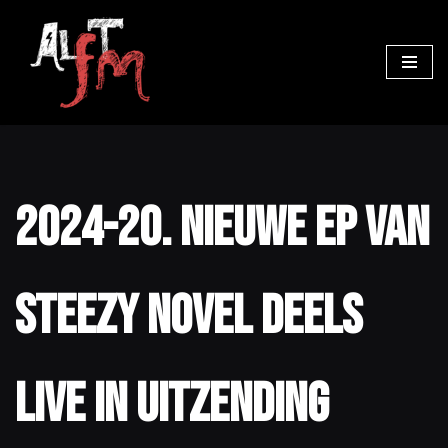
Ga
naar
de
inhoud
2024-20. Nieuwe EP van
Steezy Novel deels
live in uitzending