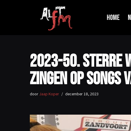
Ga
Home
N
naar
de
inhoud
2023-50. Sterre 
zingen op songs 
door
Jaap Koper
december 18, 2023