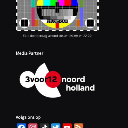
Elke donderdag avond tussen 20.00 en 22.00
Media Partner
Volgs ons op
Fa
In
Ti
T
Yo
Fe