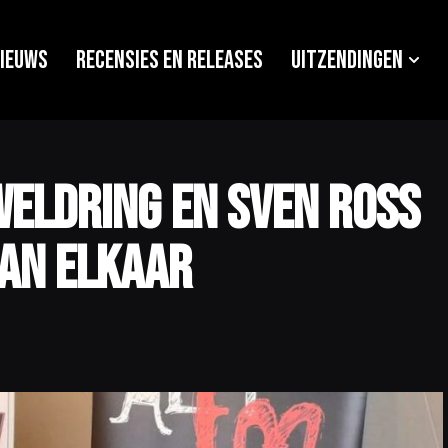
ieuws
Recensies en releases
Uitzendingen
Weldring en Sven Ross
van elkaar