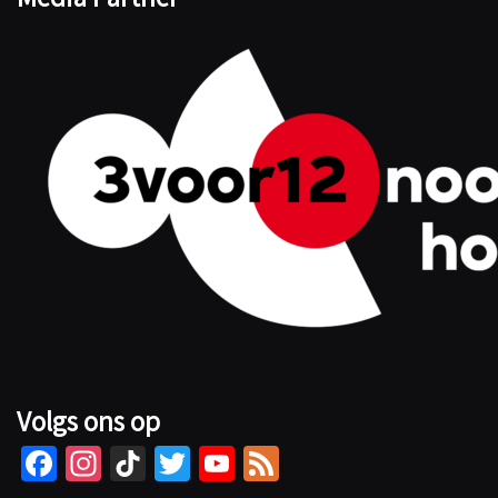
Volgs ons op
Fa
In
Ti
T
Yo
Fe