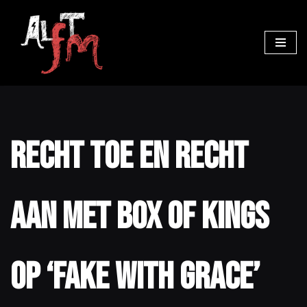
Ga
naar
de
inhoud
Recht toe en recht
aan met Box Of Kings
op ‘Fake With Grace’