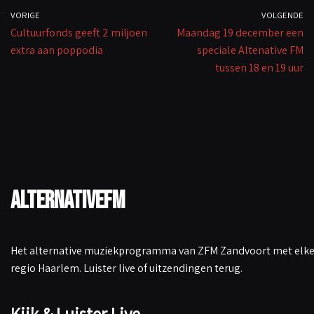
k
VORIGE
VOLGENDE
Cultuurfonds geeft 2 miljoen
Maandag 19 december een
extra aan poppodia
speciale Altenative FM
tussen 18 en 19 uur
AlternativeFM
Het alternative muziekprogramma van ZFM Zandvoort met elke 
regio Haarlem. Luister live of uitzendingen terug.
Kijk & Luister Live