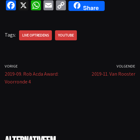
Fa
X
W
E
C
Share
ce
h
m
o
b
at
ail
p
o
sA
y
Tags:
LIVE OPTREDENS
YOUTUBE
o
p
Li
k
p
n
k
VORIGE
VOLGENDE
2019-09. Rob Acda Award:
2019-11. Van Rooster
Voorronde 4