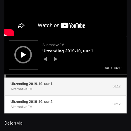
A
u
d
AlternativeFM
i
Uitzending 2019-10, uur 1
o
s
p
e
l
0:00
/
56:12
e
r
Uitzending 2019-10, uur 1
56:12
AlternativeFM
Uitzending 2019-10, uur 2
56:12
AlternativeFM
Delen via