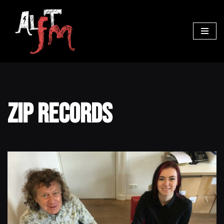
Ga
naar
de
inhoud
Zip Records