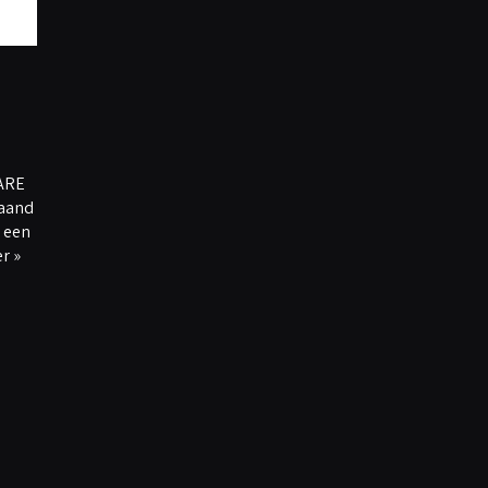
WARE
maand
 een
r »