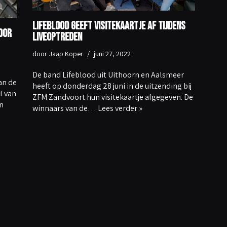
Lifeblood geeft visitekaartje af tijdens
oor
liveoptreden
door
Jaap Koper
juni 27, 2022
De band Lifeblood uit Uithoorn en Aalsmeer
an de
heeft op donderdag 28 juni in de uitzending bij
l van
ZFM Zandvoort hun visitekaartje afgegeven. De
n
winnaars van de…
Lees verder »