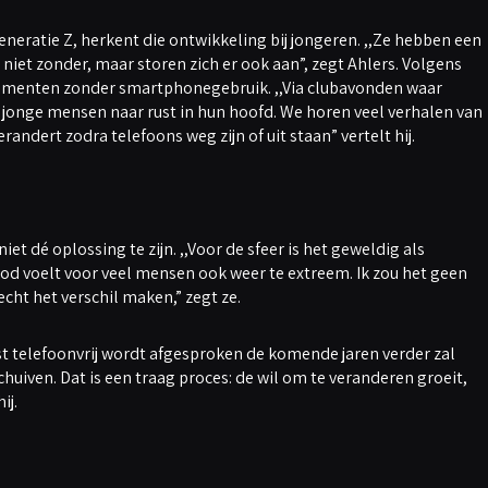
eratie Z, herkent die ontwikkeling bij jongeren. ,,Ze hebben een
iet zonder, maar storen zich er ook aan”, zegt Ahlers. Volgens
omenten zonder smartphonegebruik. ,,Via clubavonden waar
jonge mensen naar rust in hun hoofd. We horen veel verhalen van
randert zodra telefoons weg zijn of uit staan” vertelt hij.
et dé oplossing te zijn. ,,Voor de sfeer is het geweldig als
od voelt voor veel mensen ook weer te extreem. Ik zou het geen
ht het verschil maken,” zegt ze.
t telefoonvrij wordt afgesproken de komende jaren verder zal
huiven. Dat is een traag proces: de wil om te veranderen groeit,
ij.