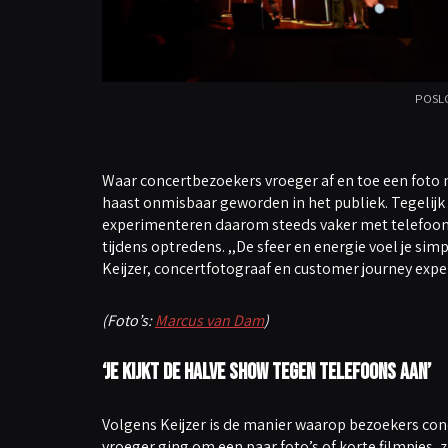
POSLO
Waar concertbezoekers vroeger af en toe een foto
haast onmisbaar geworden in het publiek. Tegelijk 
experimenteren daarom steeds vaker met telefoonvr
tijdens optredens. ,,De sfeer en energie voel je si
Keijzer, concertfotograaf en customer journey exper
(Foto’s:
Marcus van Dam
)
‘Je kijkt de halve show tegen telefoons aan’
Volgens Keijzer is de manier waarop bezoekers con
vroeger ging om een paar foto’s of korte filmpjes,