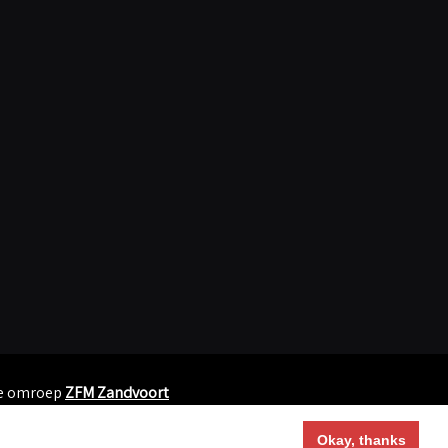
le omroep
ZFM Zandvoort
Okay, thanks