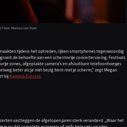
 Foto: Marcus van Dam
 maakten tijdens het optreden, lijken smartphones tegenwoordig
groeit de behoefte aan een schermvrije concertervaring. Festivals
ije zones, afgeplakte camera’s en afsluitbare telefoonhoesjes
mpelweg beter als je niet bezig bent met je scherm,” zegt Megan
t bij
Kamera Express
.
certen vastleggen de afgelopen jaren sterk veranderd. ,,Waar het
 zie je nu dat complete nummers of zelfs hele sets worden