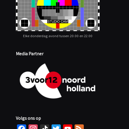
Elke donderdag avond tussen 20.00 en 22.00
Media Partner
Volgs ons op
Fa
In
Ti
T
Yo
Fe