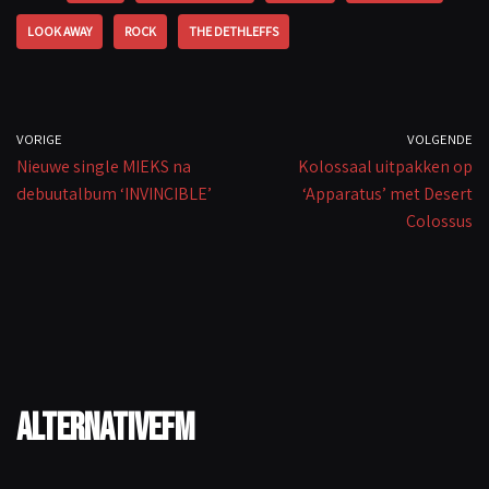
o
p
Li
LOOK AWAY
ROCK
THE DETHLEFFS
k
p
n
k
VORIGE
VOLGENDE
Nieuwe single MIEKS na
Kolossaal uitpakken op
debuutalbum ‘INVINCIBLE’
‘Apparatus’ met Desert
Colossus
AlternativeFM