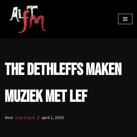
Ga
naar
de
inhoud
The Dethleffs maken
muziek met lef
door
Jaap Koper
april 1, 2026