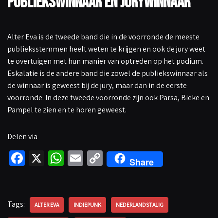
Publiekswinnaar en jurywinnaar
Alter Eva is de tweede band die in de voorronde de meeste
publieksstemmen heeft weten te krijgen en ook de jury weet
te overtuigen met hun manier van optreden op het podium.
Eskalatie is de andere band die zowel de publiekswinnaar als
de winnaar is geweest bij de jury, maar dan in de eerste
voorronde. In deze tweede voorronde zijn ook Parsa, Bieke en
Pampel te zien en te horen geweest.
Delen via
Fa
X
W
E
C
Share
ce
h
m
o
b
at
ail
p
o
sA
y
Tags:
ALTER EVA
INDIEPUNK
NEDERLANDSTALIG