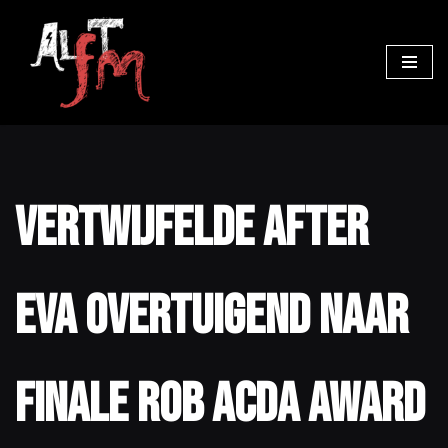
Ga
naar
de
inhoud
Vertwijfelde After
Eva overtuigend naar
finale Rob Acda Award