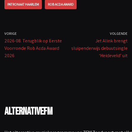
o
p
Li
PATRONAAT HAARLEM
ROB ACDA AWARD
k
p
n
k
VORIGE
VOLGENDE
2026-08. Terugblik op Eerste
Jet Alink brengt
Voorronde Rob Acda Award
sluipenderwijs debuutsingle
2026
‘Heideveld’ uit
AlternativeFM