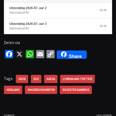
Uitzending 2026-07, uur 2
56:46
AlternativeFM
Uitzending 2026-07, uur 3
56:36
AlternativeFM
Delen via
Fa
X
W
E
C
Share
ce
h
m
o
b
at
ail
p
o
sA
y
Tags:
INDIE
ISLE
KAFKA
LORENA AND THE TIDE
o
p
Li
NEWLAND
SINGERSONGWRITER
SYLVESTER SAMBROS
k
p
n
k
VORIGE
VOLGENDE