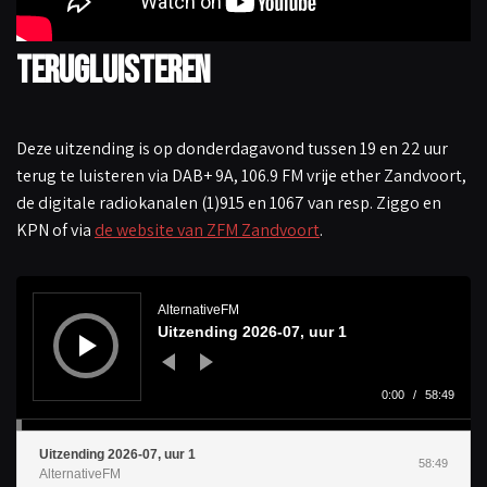
Terugluisteren
Deze uitzending is op donderdagavond tussen 19 en 22 uur
terug te luisteren via DAB+ 9A, 106.9 FM vrije ether Zandvoort,
de digitale radiokanalen (1)915 en 1067 van resp. Ziggo en
KPN of via
de website van ZFM Zandvoort
.
A
u
d
AlternativeFM
i
Uitzending 2026-07, uur 1
o
s
p
e
l
0:00
/
58:49
e
r
Uitzending 2026-07, uur 1
58:49
AlternativeFM