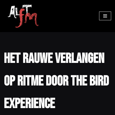
Ga
naar
de
inhoud
Het rauwe verlangen
op ritme door The Bird
Experience