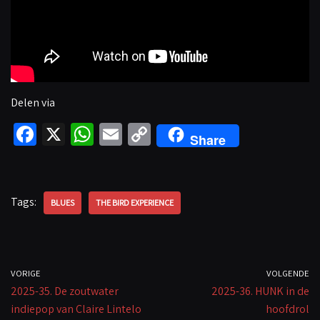
Delen via
Fa
X
W
E
C
Share
ce
h
m
o
b
at
ail
p
o
sA
y
Tags:
BLUES
THE BIRD EXPERIENCE
o
p
Li
k
p
n
k
VORIGE
VOLGENDE
2025-35. De zoutwater
2025-36. HUNK in de
indiepop van Claire Lintelo
hoofdrol