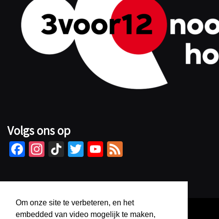
Volgs ons op
Fa
In
Ti
T
Yo
Fe
ce
st
kT
wi
u
e
b
ag
o
tt
Tu
d
o
ra
k
er
b
Om onze site te verbeteren, en het
o
m
e
embedded van video mogelijk te maken,