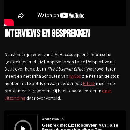
Interviews en gesprekken
Naast het optreden van J.M. Baccus zijn er telefonische
gesprekken met Liz Hoogeveen van False Perspective uit
Delft over hun album
The Observer Effect
(waarover later
meer) en met Irina Schouten van
Ivyvox
die het aan de stok
hebben met Spotify en waar eerder ook
Ellece
mee in de
problemen is gekomen. Zij heeft daar al eerder in
onze
uitzending
daar over verteld.
A
u
d
Alternative FM
i
Gesprek met Liz Hoogeveen van False
o
s
Perpective over het album The