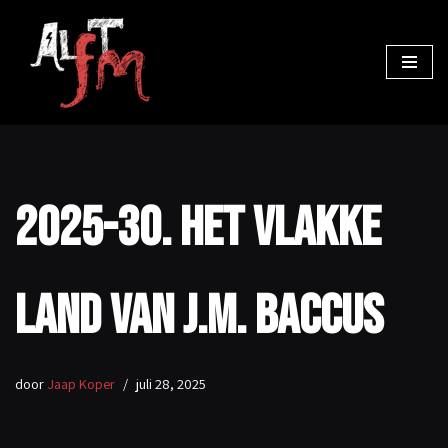
Ga
naar
de
inhoud
2025-30. Het vlakke
land van J.M. Baccus
door
Jaap Koper
juli 28, 2025