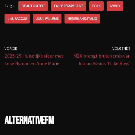
o
sA
y
Tags:
DE AUTORITEIT
FALSE PERSPECTIVE
FOLK
IVYVOX
o
p
Li
J.M. BACCUS
JUUL WILLEMS
NEDERLANDSTALIG
k
p
n
k
VORIGE
VOLGENDE
2025-29. Huiselijke sfeer met
M2K brengt brute remix van
Luke Nyman en Anne Marie
Indian Askins ‘I Like Boys’
AlternativeFM