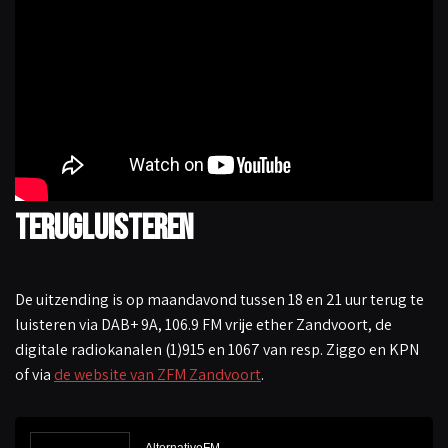
Terugluisteren
De uitzending is op maandavond tussen 18 en 21 uur terug te
luisteren via DAB+ 9A, 106.9 FM vrije ether Zandvoort, de
digitale radiokanalen (1)915 en 1067 van resp. Ziggo en KPN
of via
de website van ZFM Zandvoort
.
A
u
d