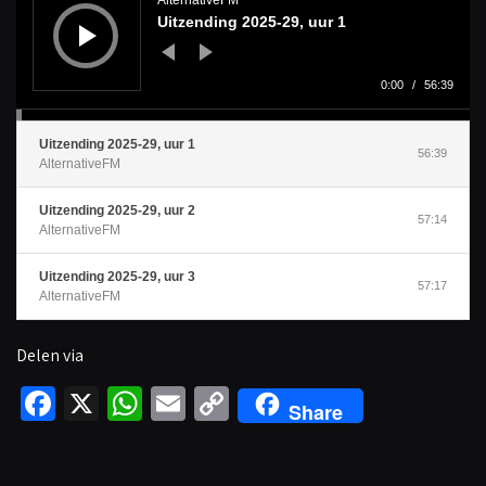
AlternativeFM
i
Uitzending 2025-29, uur 1
o
s
p
e
l
0:00
/
56:39
e
r
Uitzending 2025-29, uur 1
56:39
AlternativeFM
Uitzending 2025-29, uur 2
57:14
AlternativeFM
Uitzending 2025-29, uur 3
57:17
AlternativeFM
Delen via
Fa
X
W
E
C
Share
ce
h
m
o
b
at
ail
p