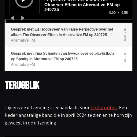
p
Observer Effect in Alternative FM op
e
240725
l
0:00
/
9:58
e
r
Gesprek met Liz Hoogeveen van False Perpective over het
9
:
album The Observer Effect in Alternative FM op 240725
5
8
Alternative FM
Gesprek met Irina Schouten van Ivyvox over de playlistbots
9
:
op Spotify in Alternative FM op 240725
0
1
Alternative FM
terugblik
Tijdens de uitzending is er aandacht voor
De Autoriteit
. Een
Nederlandstalige band die in april 2024 te zien en te horn zijn
geweest in de uitzending.