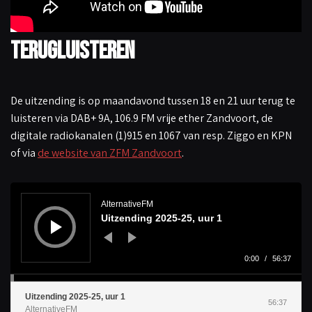
Terugluisteren
De uitzending is op maandavond tussen 18 en 21 uur terug te
luisteren via DAB+ 9A, 106.9 FM vrije ether Zandvoort, de
digitale radiokanalen (1)915 en 1067 van resp. Ziggo en KPN
of via
de website van ZFM Zandvoort
.
A
u
d
AlternativeFM
i
Uitzending 2025-25, uur 1
o
s
p
e
l
0:00
/
56:37
e
r
Uitzending 2025-25, uur 1
56:37
AlternativeFM