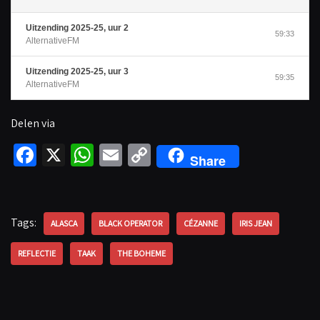
Uitzending 2025-25, uur 2
59:33
AlternativeFM
Uitzending 2025-25, uur 3
59:35
AlternativeFM
Delen via
Fa
X
W
E
C
Share
ce
h
m
o
b
at
ail
p
o
sA
y
Tags:
ALASCA
BLACK OPERATOR
CÉZANNE
IRIS JEAN
o
p
Li
REFLECTIE
TAAK
THE BOHEME
k
p
n
k