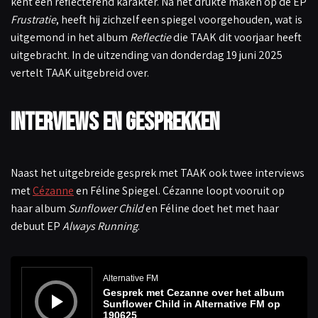
kent een reflecterend karakter. Na het drukte maken op de EP
Frustratie
, heeft hij zichzelf een spiegel voorgehouden, wat is
uitgemond in het album
Reflectie
die TAAK dit voorjaar heeft
uitgebracht. In de uitzending van donderdag 19 juni 2025
vertelt TAAK uitgebreid over.
Interviews en gesprekken
Naast het uitgebreide gesprek met TAAK ook twee interviews
met
Cézanne
en Féline Spiegel. Cézanne loopt vooruit op
haar album
Sunflower Child
en Féline doet het met haar
debuut EP
Always Running
.
A
u
d
Alternative FM
i
Gesprek met Cezanne over het album
o
s
Sunflower Child in Alternative FM op
p
190625