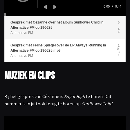
e
l
0:00
/
9:44
e
r
Gesprek met Cezanne over het album Sunflower Child in
9
:
Alternative FM op 190625
4
4
Alternative FM
Gesprek met Feline Spiegel over de EP Always Running in
1
0:
Alternative FM op 190625.mp3
3
1
Alternative FM
Muziek en clips
Bij het gesprek van Cézanne is
Sugar High
te horen. Dat
nummer is in juli ook terug te horen op
Sunflower Child
.