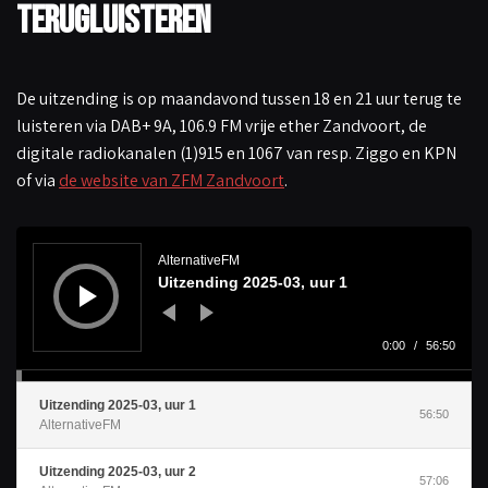
Terugluisteren
De uitzending is op maandavond tussen 18 en 21 uur terug te
luisteren via DAB+ 9A, 106.9 FM vrije ether Zandvoort, de
digitale radiokanalen (1)915 en 1067 van resp. Ziggo en KPN
of via
de website van ZFM Zandvoort
.
A
u
d
AlternativeFM
i
Uitzending 2025-03, uur 1
o
s
p
e
l
0:00
/
56:50
e
r
Uitzending 2025-03, uur 1
56:50
AlternativeFM
Uitzending 2025-03, uur 2
57:06