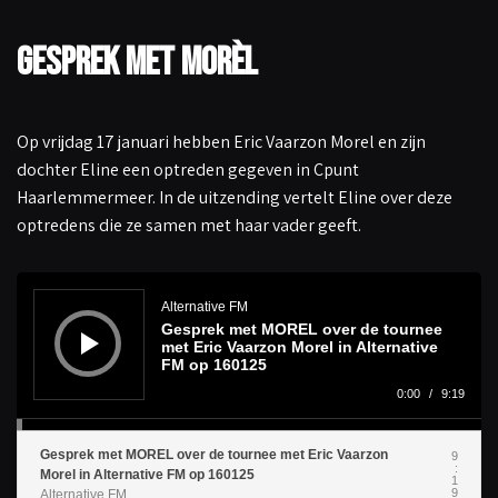
Gesprek met MORÈL
Op vrijdag 17 januari hebben Eric Vaarzon Morel en zijn
dochter Eline een optreden gegeven in Cpunt
Haarlemmermeer. In de uitzending vertelt Eline over deze
optredens die ze samen met haar vader geeft.
A
u
d
Alternative FM
i
Gesprek met MOREL over de tournee
o
s
met Eric Vaarzon Morel in Alternative
p
FM op 160125
e
l
0:00
/
9:19
e
r
Gesprek met MOREL over de tournee met Eric Vaarzon
9
:
Morel in Alternative FM op 160125
1
9
Alternative FM