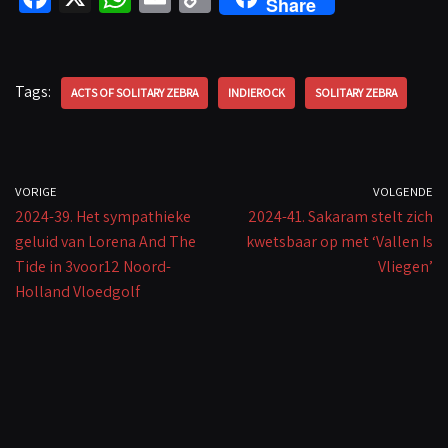
Share
ce
h
m
o
b
at
ail
p
o
sA
y
Tags:
ACTS OF SOLITARY ZEBRA
INDIEROCK
SOLITARY ZEBRA
o
p
Li
k
p
n
k
VORIGE
VOLGENDE
2024-39. Het sympathieke
2024-41. Sakaram stelt zich
geluid van Lorena And The
kwetsbaar op met ‘Vallen Is
Tide in 3voor12 Noord-
Vliegen’
Holland Vloedgolf