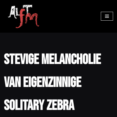
Ga
naar
de
inhoud
Stevige melancholie
van eigenzinnige
Solitary Zebra