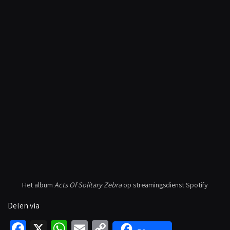
Het album
Acts Of Solitary Zebra
op streamingsdienst Spotify
Delen via
Fa
X
W
E
C