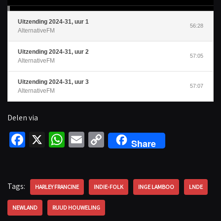
r
Uitzending 2024-31, uur 1
56:28
AlternativeFM
Uitzending 2024-31, uur 2
57:05
AlternativeFM
Uitzending 2024-31, uur 3
57:07
AlternativeFM
Delen via
Fa
X
W
E
C
Share
ce
h
m
o
b
at
ail
p
o
sA
y
Tags:
HARLEY FRANCINE
INDIE-FOLK
INGE LAMBOO
LNDE
o
p
Li
NEWLAND
RUUD HOUWELING
k
p
n