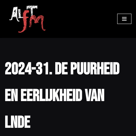
Ga
naar
de
inhoud
2024-31. De puurheid
en eerlijkheid van
LNDE