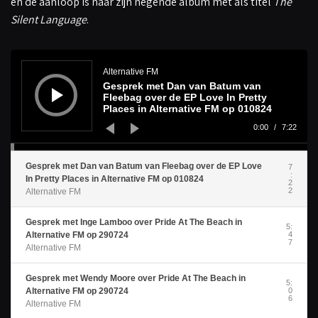
en de aanloop is naar zijn negende album met als titel
The
Silent Language
.
A
u
d
Alternative FM
i
Gesprek met Dan van Batum van
o
s
Fleebag over de EP Love In Pretty
p
Places in Alternative FM op 010824
e
l
0:00
/
7:22
e
r
Gesprek met Dan van Batum van Fleebag over de EP Love
7
:
In Pretty Places in Alternative FM op 010824
2
2
Alternative FM
Gesprek met Inge Lamboo over Pride At The Beach in
5:
Alternative FM op 290724
4
7
Alternative FM
Gesprek met Wendy Moore over Pride At The Beach in
5:
Alternative FM op 290724
0
6
Alternative FM