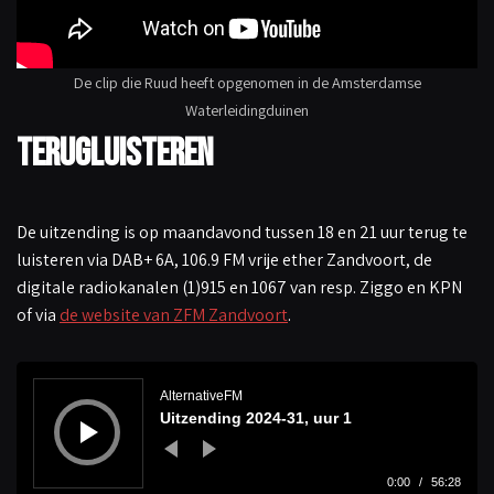
De clip die Ruud heeft opgenomen in de Amsterdamse
Waterleidingduinen
Terugluisteren
De uitzending is op maandavond tussen 18 en 21 uur terug te
luisteren via DAB+ 6A, 106.9 FM vrije ether Zandvoort, de
digitale radiokanalen (1)915 en 1067 van resp. Ziggo en KPN
of via
de website van ZFM Zandvoort
.
A
u
d
AlternativeFM
i
Uitzending 2024-31, uur 1
o
s
p
e
l
0:00
/
56:28
e