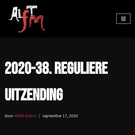
Ga
naar
de
inhoud
2020-38. Reguliere
uitzending
door
AltFM Robot
september 17, 2020