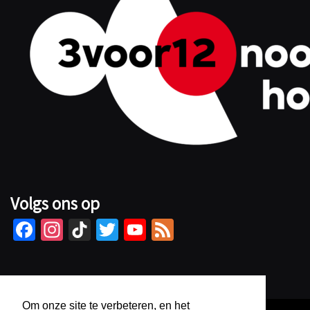
Volgs ons op
Fa
In
Ti
T
Yo
Fe
ce
st
kT
wi
u
e
b
ag
o
tt
Tu
d
o
ra
k
er
b
Om onze site te verbeteren, en het