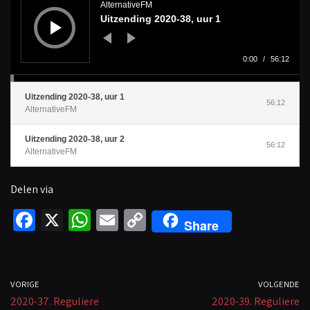
d
AlternativeFM
i
Uitzending 2020-38, uur 1
o
s
p
e
l
0:00
/
56:12
e
r
Uitzending 2020-38, uur 1
56:12
AlternativeFM
Uitzending 2020-38, uur 2
56:12
AlternativeFM
Delen via
Fa
X
W
E
C
Share
ce
h
m
o
b
at
ail
p
o
sA
y
VORIGE
VOLGENDE
2020-37. Reguliere
o
p
Li
2020-39. Reguliere