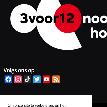
Volgs ons op
Fa
In
Ti
T
Yo
Fe
ce
st
kT
wi
u
e
b
ag
o
tt
Tu
d
o
ra
k
er
b
Om onze site te verbeteren, en het