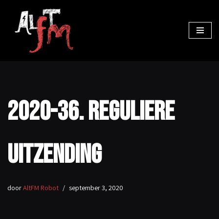
Ga
naar
de
inhoud
2020-36. Reguliere
uitzending
door
AltFM Robot
september 3, 2020