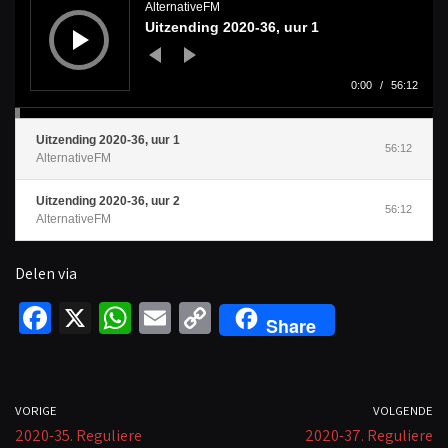
d
AlternativeFM
i
Uitzending 2020-36, uur 1
o
s
p
e
l
0:00
/
56:12
e
r
Uitzending 2020-36, uur 1
56:12
AlternativeFM
Uitzending 2020-36, uur 2
56:12
AlternativeFM
Delen via
Fa
X
W
E
C
Share
ce
h
m
o
b
at
ail
p
o
sA
y
VORIGE
VOLGENDE
2020-35. Reguliere
o
p
Li
2020-37. Reguliere