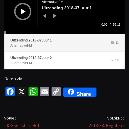
d
AlternativeFM
i
Uitzending 2018-37, uur 1
o
s
p
e
l
0:00
/
56:11
e
r
Uitzending 2018-37, uur 1
56:11
AlternativeFM
Uitzending 2018-37, uur 2
56:12
AlternativeFM
Delen via
Fa
X
W
E
C
Share
ce
h
m
o
b
at
ail
p
o
sA
y
VORIGE
VOLGENDE
2018-36. Chris Hof
o
p
Li
2018-38. Reguliere