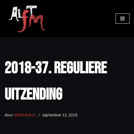
Ga
naar
de
inhoud
2018-37. Reguliere
uitzending
door
AltFM Robot
september 13, 2018