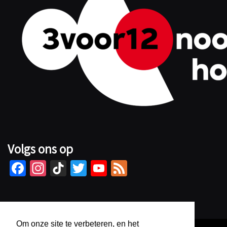
Volgs ons op
Fa
In
Ti
T
Yo
Fe
ce
st
kT
wi
u
e
b
ag
o
tt
Tu
d
o
ra
k
er
b
Om onze site te verbeteren, en het