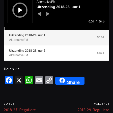
d
AlternativeFM
i
Uitzending 2018-28, uur 1
o
s
p
e
l
0:00
/
56:14
e
r
Uitzending 2018-28, uur 1
56:14
AlternativeFM
Uitzending 2018-28, uur 2
56:14
AlternativeFM
Delen via
Fa
X
W
E
C
Share
ce
h
m
o
b
at
ail
p
o
sA
y
VORIGE
VOLGENDE
2018-27. Reguliere
o
p
Li
2018-29. Reguliere