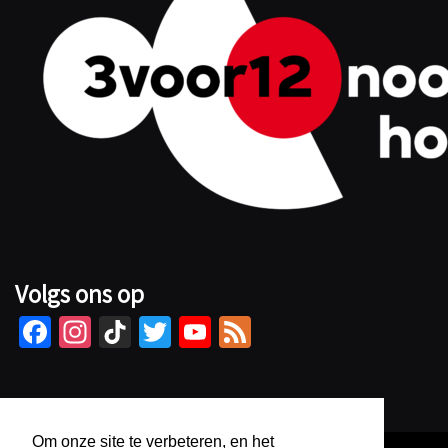
Volgs ons op
Fa
In
Ti
T
Yo
Fe
ce
st
kT
wi
u
e
b
ag
o
tt
Tu
d
o
ra
k
er
b
Om onze site te verbeteren, en het