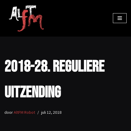
Ga
naar
de
inhoud
2018-28. Reguliere
uitzending
door
AltFM Robot
juli 12, 2018