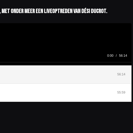
17, met onder meer een liveoptreden van Dési Ducrot.
0:00
/
56:14
56:14
55:59