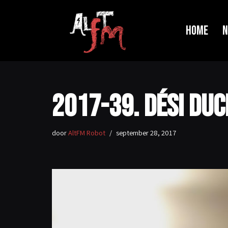
Ga
Home
N
naar
de
inhoud
2017-39. Dési Du
door
AltFM Robot
september 28, 2017