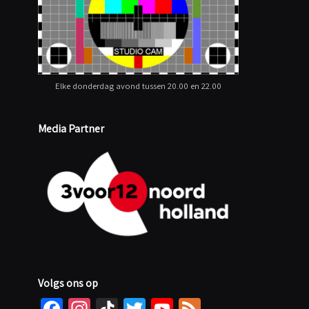
Elke donderdag avond tussen 20.00 en 22.00
Media Partner
Volgs ons op
Fa
In
Ti
T
Yo
Fe