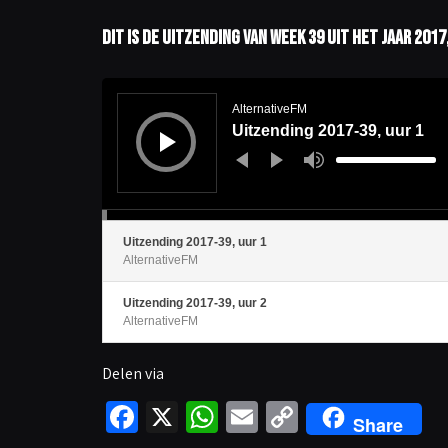
Dit is de uitzending van week 39 uit het jaar 20
A
u
d
AlternativeFM
i
Uitzending 2017-39, uur 1
o
s
p
G
e
e
l
b
e
r
r
u
i
k
O
Uitzending 2017-39, uur 1
m
AlternativeFM
h
o
o
g
Uitzending 2017-39, uur 2
/
AlternativeFM
O
m
l
a
Delen via
a
g
p
Fa
X
W
E
C
i
j
Share
l
t