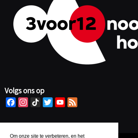
Volgs ons op
Fa
In
Ti
T
Yo
Fe
ce
st
kT
wi
u
e
b
ag
o
tt
Tu
d
o
ra
k
er
b
Om onze site te verbeteren, en het