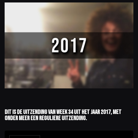
Dit is de uitzending van week 34 uit het jaar 2017, met
onder meer een reguliere uitzending.
A
u