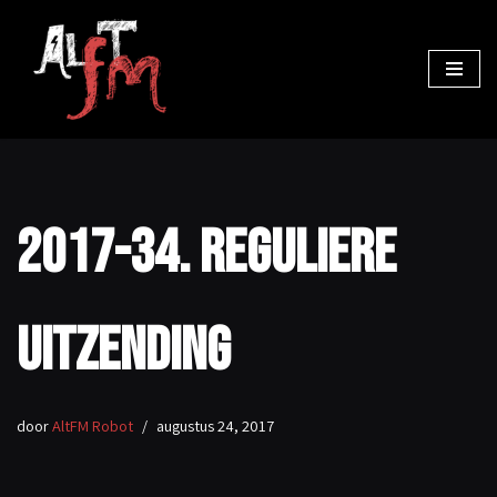
Ga
naar
de
inhoud
2017-34. Reguliere
uitzending
door
AltFM Robot
augustus 24, 2017