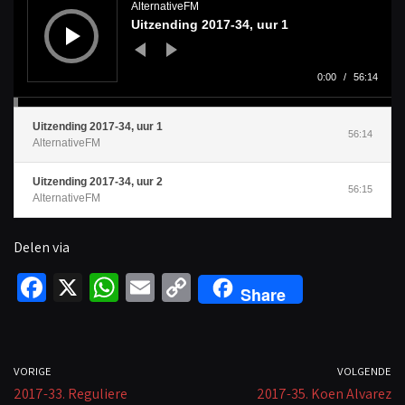
d
AlternativeFM
i
Uitzending 2017-34, uur 1
o
s
p
e
l
0:00
/
56:14
e
r
Uitzending 2017-34, uur 1
56:14
AlternativeFM
Uitzending 2017-34, uur 2
56:15
AlternativeFM
Delen via
Fa
X
W
E
C
Share
ce
h
m
o
b
at
ail
p
o
sA
y
VORIGE
VOLGENDE
2017-33. Reguliere
o
p
Li
2017-35. Koen Alvarez