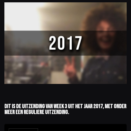
Dit is de uitzending van week 3 uit het jaar 2017, met onder
meer een reguliere uitzending.
A
u