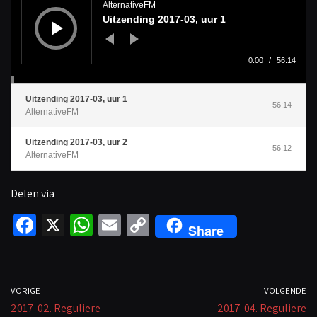
d
AlternativeFM
i
Uitzending 2017-03, uur 1
o
s
p
e
l
0:00
/
56:14
e
r
Uitzending 2017-03, uur 1
56:14
AlternativeFM
Uitzending 2017-03, uur 2
56:12
AlternativeFM
Delen via
Fa
X
W
E
C
Share
ce
h
m
o
b
at
ail
p
o
sA
y
VORIGE
VOLGENDE
2017-02. Reguliere
o
p
Li
2017-04. Reguliere