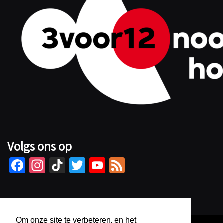
Volgs ons op
Fa
In
Ti
T
Yo
Fe
ce
st
kT
wi
u
e
b
ag
o
tt
Tu
d
o
ra
k
er
b
Om onze site te verbeteren, en het