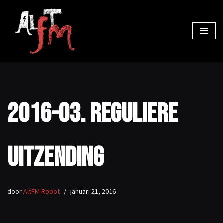
Ga
naar
de
inhoud
2016-03. Reguliere
uitzending
door
AltFM Robot
januari 21, 2016