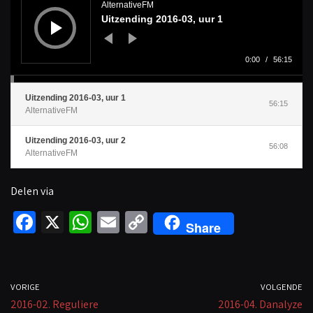
d
AlternativeFM
i
Uitzending 2016-03, uur 1
o
s
p
e
l
0:00
/
56:15
e
r
Uitzending 2016-03, uur 1
56:15
AlternativeFM
Uitzending 2016-03, uur 2
56:08
AlternativeFM
Delen via
Fa
X
W
E
C
Share
ce
h
m
o
b
at
ail
p
o
sA
y
VORIGE
VOLGENDE
2016-02. Reguliere
o
p
Li
2016-04. Danalyze