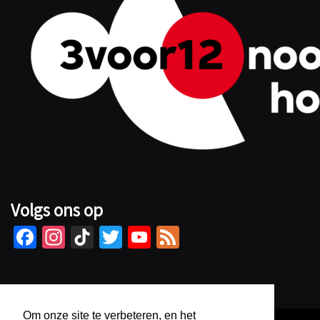
Volgs ons op
Fa
In
Ti
T
Yo
Fe
ce
st
kT
wi
u
e
b
ag
o
tt
Tu
d
o
ra
k
er
b
Om onze site te verbeteren, en het