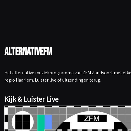
k
p
n
k
AlternativeFM
Het alternative muziekprogramma van ZFM Zandvoort met elke 
regio Haarlem. Luister live of uitzendingen terug.
Kijk & Luister Live