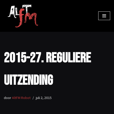
Ga
naar
de
inhoud
2015-27. Reguliere
uitzending
door
AltFM Robot
juli 2, 2015