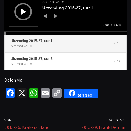
d
AlternativeFM
i
Uitzending 2015-27, uur 1
o
s
p
e
l
0:00
/
56:15
e
r
Uitzending 2015-27, uur 1
56:15
AlternativeFM
Uitzending 2015-27, uur 2
56:14
AlternativeFM
Delen via
Fa
X
W
E
C
Share
ce
h
m
o
b
at
ail
p
o
sA
y
VORIGE
VOLGENDE
2015-26. KrakersIJland
o
p
Li
2015-29. Frank Demian