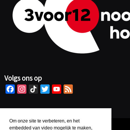
Volgs ons op
Fa
In
Ti
T
Yo
Fe
ce
st
kT
wi
u
e
b
ag
o
tt
Tu
d
o
ra
k
er
b
Om onze site te verbeteren, en het
o
m
e
embedded van video mogelijk te maken,