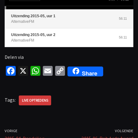
e
r
Uitzending 2015-05, uur 1
56:11
AlternativeFM
Uitzending 2015-05, uur 2
56:11
AlternativeFM
Delen via
Fa
X
W
E
C
Share
ce
h
m
o
b
at
ail
p
o
sA
y
Tags:
LIVE OPTREDENS
o
p
Li
k
p
n
k
VORIGE
VOLGENDE