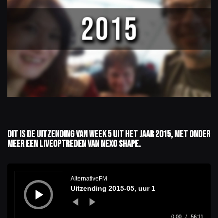
Dit is de uitzending van week 5 uit het jaar 2015, met onder
meer een liveoptreden van Nexo Shape.
A
u
d
AlternativeFM
i
Uitzending 2015-05, uur 1
o
s
p
e
l
0:00
/
56:11