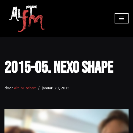
Ga
naar
de
inhoud
2015-05. Nexo Shape
door
AltFM Robot
januari 29, 2015