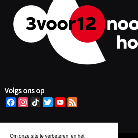
Volgs ons op
Fa
In
Ti
T
Yo
Fe
ce
st
kT
wi
u
e
b
ag
o
tt
Tu
d
o
ra
k
er
b
Om onze site te verbeteren, en het