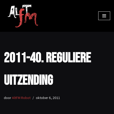
Ga
naar
de
inhoud
2011-40. Reguliere
uitzending
door
AltFM Robot
oktober 6, 2011