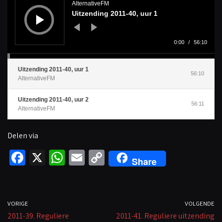
d
AlternativeFM
i
Uitzending 2011-40, uur 1
o
s
p
e
l
0:00
/
56:10
e
r
Uitzending 2011-40, uur 1
56:10
AlternativeFM
Uitzending 2011-40, uur 2
56:11
AlternativeFM
Delen via
Fa
X
W
E
C
Share
ce
h
m
o
b
at
ail
p
o
sA
y
VORIGE
VOLGENDE
2011-39. Reguliere
o
p
Li
2011-41. Reguliere uitzending