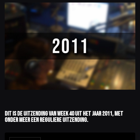
Dit is de uitzending van week 40 uit het jaar 2011, met
onder meer een reguliere uitzending.
A
u