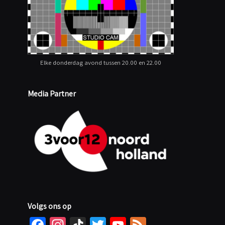
Elke donderdag avond tussen 20.00 en 22.00
Media Partner
Volgs ons op
Fa
In
Ti
T
Yo
Fe