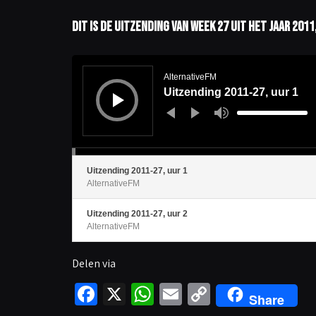
Dit is de uitzending van week 27 uit het jaar 201
A
u
d
AlternativeFM
i
Uitzending 2011-27, uur 1
o
s
p
G
e
e
l
b
e
r
r
u
i
k
O
Uitzending 2011-27, uur 1
m
AlternativeFM
h
o
o
g
Uitzending 2011-27, uur 2
/
AlternativeFM
O
m
l
a
Delen via
a
g
p
Fa
X
W
E
C
i
j
Share
l
t