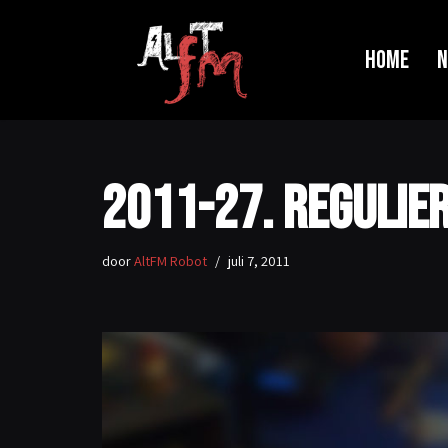
Ga
Home
N
naar
de
inhoud
2011-27. Regulier
door
AltFM Robot
juli 7, 2011