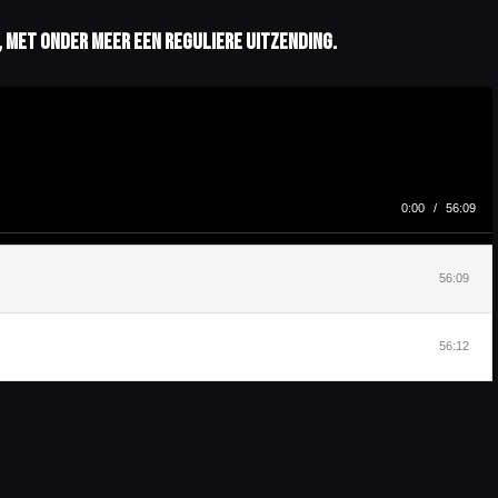
1, met onder meer een reguliere uitzending.
0:00
/
56:09
56:09
56:12