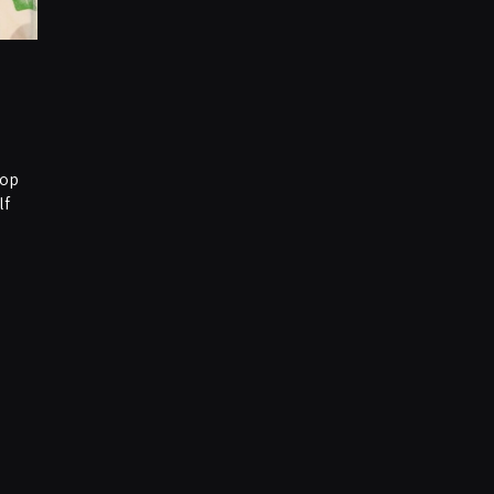
 op
lf