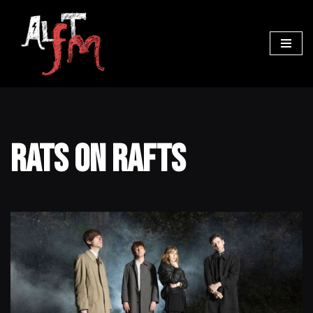
Ga
naar
de
inhoud
Rats On Rafts