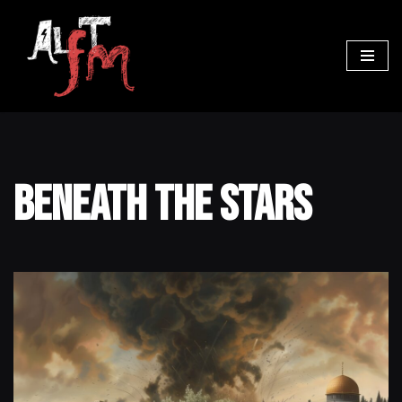
Ga
naar
de
inhoud
Beneath The Stars